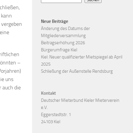
chließen,
n kann
Neue Beiträge
h vergeben
Änderung des Datums der
keine
Mitgliederversammlung
Beitragserhöhung 2026
Bürgerumfrage Kiel
iftlichen
Kiel: Neuer qualifizierter Mietspiegel ab April
könnten –
2025
Vorjahren)
Schließung der Außenstelle Rendsburg
ie uns
 auch die
Kontakt
Deutscher Mieterbund Kieler Mieterverein
e.V.
Eggerstedtstr. 1
24103 Kiel