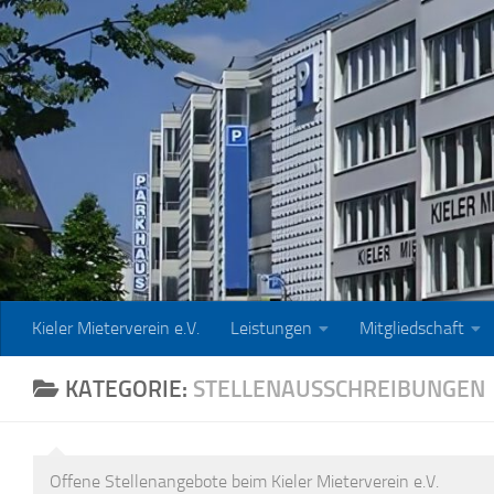
Zum Inhalt springen
Kieler Mieterverein e.V.
Leistungen
Mitgliedschaft
KATEGORIE:
STELLENAUSSCHREIBUNGEN
Offene Stellenangebote beim Kieler Mieterverein e.V.