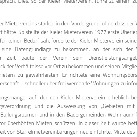
sprach. Dies, so der Kieler Mieterverein, führe zu einem z
er Mietervereins stärker in den Vordergrund, ohne dass der 
tte. So stellte der Kieler Mieterverein 1977 erste Überle
rfür keinen Bedarf sah, forderte der Kieler Mieterverein seine
s eine Datengrundlage zu bekommen, an der sich der V
n Zeit baute der Verein sein Dienstleistungsange
k der Verhältnisse vor Ort zu bekommen und seinen Mitgli
mietern zu gewährleisten. Er richtete eine Wohnungsbör
schaft – schneller über frei werdende Wohnungen zu info
gsmangel auf, der den Kieler Mieterverein erheblich bes
ngsverordnung und die Ausweisung von „Gebieten mit
en Ballungsräumen und in den Bädergemeinden Wohnraum fr
vor überhöhten Mieten schützen. In dieser Zeit wurde hef
it von Staffelmietvereinbarungen neu einführte. Mitte des