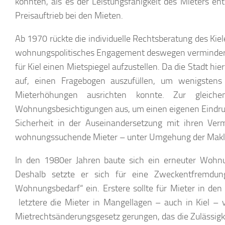
konnten, als es der Leistungsfähigkeit des Mieters ent
Preisauftrieb bei den Mieten.
Ab 1970 rückte die individuelle Rechtsberatung des Kiel
wohnungspolitisches Engagement deswegen vermindert hä
für Kiel einen Mietspiegel aufzustellen. Da die Stadt hie
auf, einen Fragebogen auszufüllen, um wenigsten
Mieterhöhungen ausrichten konnte. Zur gleiche
Wohnungsbesichtigungen aus, um einen eigenen Eindruc
Sicherheit in der Auseinandersetzung mit ihren Ver
wohnungssuchende Mieter – unter Umgehung der Makler
In den 1980er Jahren baute sich ein erneuter Wohnun
Deshalb setzte er sich für eine Zweckentfremdu
Wohnungsbedarf“ ein. Erstere sollte für Mieter in d
letztere die Mieter in Mangellagen – auch in Kiel – 
Mietrechtsänderungsgesetz gerungen, das die Zulässigke