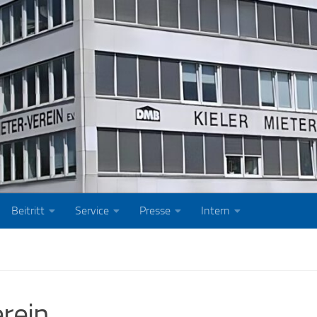
Beitritt
Service
Presse
Intern
erein