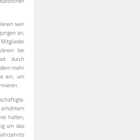
usätzlichen
Verein sein
gungen an,
 Mitglieder
erein bei
bot durch
edern mehr
se ein, um
rmieren.
chäftigte.
 erhöhtem
ei halten,
tig um das
 Jahrzehnts