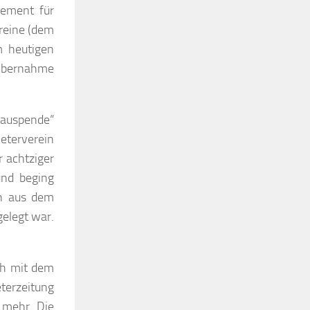
hement für
reine (dem
m heutigen
 Übernahme
Bauspende“
eterverein
 achtziger
und beging
en aus dem
elegt war.
ich mit dem
terzeitung
 mehr. Die