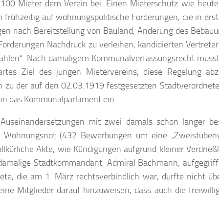
100 Mieter dem Verein bei. Einen Mieterschutz wie heute
n frühzeitig auf wohnungspolitische Forderungen, die in erst
ngen nach Bereitstellung von Bauland, Änderung des Bebauu
orderungen Nachdruck zu verleihen, kandidierten Vertreter 
n-Wahlen“. Nach damaligem Kommunalverfassungsrecht muss
ärtes Ziel des jungen Mietervereins, diese Regelung abz
in zu der auf den 02.03.1919 festgesetzten Stadtverordnet
n in das Kommunalparlament ein.
 Auseinandersetzungen mit zwei damals schon länger b
die Wohnungsnot (432 Bewerbungen um eine „Zweistuben
kürliche Akte, wie Kündigungen aufgrund kleiner Verdrießl
 damalige Stadtkommandant, Admiral Bachmann, aufgegriff
te, die am 1. März rechtsverbindlich war, durfte nicht übe
ine Mitglieder darauf hinzuweisen, dass auch die freiwill