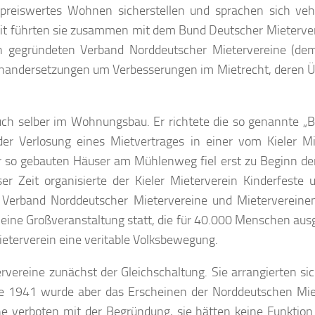
t preiswertes Wohnen sicherstellen und sprachen sich ve
eit führten sie zusammen mit dem Bund Deutscher Mieterve
 gegründeten Verband Norddeutscher Mietervereine (de
inandersetzungen um Verbesserungen im Mietrecht, deren
 auch selber im Wohnungsbau. Er richtete die so genannte „
er Verlosung eines Mietvertrages in einer vom Kieler Mi
 so gebauten Häuser am Mühlenweg fiel erst zu Beginn der
 Zeit organisierte der Kieler Mieterverein Kinderfeste 
 Verband Norddeutscher Mietervereine und Mieterverein
ine Großveranstaltung statt, die für 40.000 Menschen ausg
ieterverein eine veritable Volksbewegung.
ervereine zunächst der Gleichschaltung. Sie arrangierten s
re 1941 wurde aber das Erscheinen der Norddeutschen Mie
ne verboten mit der Begründung, sie hätten keine Funktion