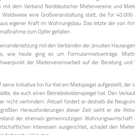
n mit dem Verband Norddeutscher Mietervereine und Miet
Waldwiese eine Großveranstaltung statt, die für 40.00
h aus eigener Kraft im Wohnungsbau. Das letzte der von ih
baumaßnahme zum Opfer gefallen.
Auseinandersetzung mit den Verbänden der privaten Hauseige
ls, wie heute ging es um Formularmietverträge, Miet
chwerpunkt der Mietervereinsarbeit auf der Beratung und 
seine Initiative hin für Kiel ein Mietspiegel aufgestellt, der 
tädte, die auch einen Betriebskostenspiegel hat. Den Verkauf
r nicht verhindern. Aktuell fordert er deshalb die Neugrün
rößten Herausforderungen dieser Zeit sieht er die Aktiv
estand der ehemals gemeinnützigen Wohnungswirtschaft 
wirtschaftlichen Interessen ausgerichtet, schadet den Miete