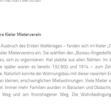
n hat noch viel zu tun.
re Kieler Mieterverein
Ausbruch des Ersten Weltkrieges – fanden sich im Kieler „
ler Mietervereins ein. Sie wählten den „Bureau-Angestellt
zu, sich zu organisieren. Kiel platzte aus allen Nähten. Im
re später waren es bereits 132.900 und 1914 – zum Zei
te. Natürlich konnte der Wohnungsbau mit dieser rasanten 
l an kleinen, erschwinglichen Mietwohnungen. Viele Mieter 
el. Immer mehr Familien wurden in Baracken und Obdachl
mer Weg und am Kronshagener Weg. Die Wohnbedingun