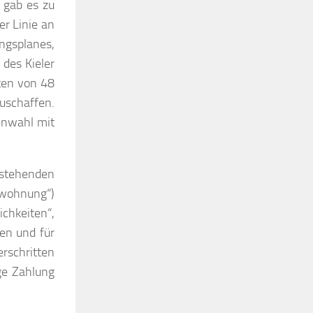
 gab es zu
er Linie an
ngsplanes,
des Kieler
ten von 48
uschaffen.
enwahl mit
estehenden
wohnung“)
ichkeiten“,
en und für
rschritten
ige Zahlung