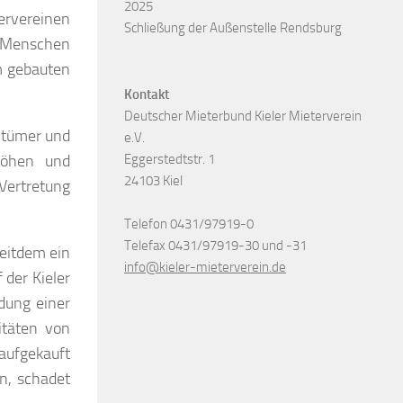
2025
ervereinen
Schließung der Außenstelle Rendsburg
0 Menschen
m gebauten
Kontakt
Deutscher Mieterbund Kieler Mieterverein
ntümer und
e.V.
höhen und
Eggerstedtstr. 1
24103 Kiel
Vertretung
Telefon 0431/97919-0
Telefax 0431/97919-30 und -31
seitdem ein
info@kieler-mieterverein.de
 der Kieler
dung einer
itäten von
aufgekauft
rn, schadet