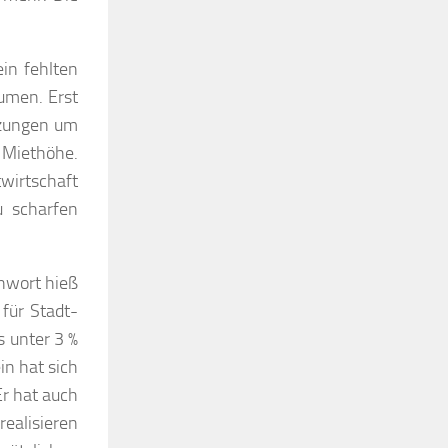
in fehlten
umen. Erst
tzungen um
 Miethöhe.
wirtschaft
u scharfen
chwort hieß
für Stadt-
 unter 3 %
in hat sich
r hat auch
ealisieren