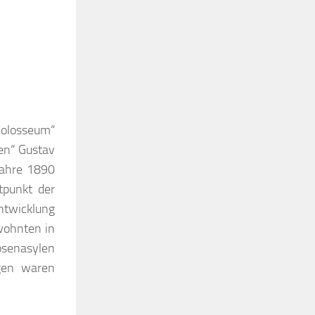
Colosseum“
en“ Gustav
 Jahre 1890
tpunkt der
Entwicklung
wohnten in
osenasylen
gen waren