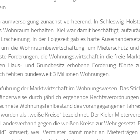
ein.
raumversorgung zunächst verheerend. In Schleswig-Holste
Wohnraum herhalten. Kiel war damit beschäftigt, aufzurä
n Erscheinung. In der Folgezeit gab es harte Auseinanderse
 um die Wohnraumbewirtschaftung, um Mieterschutz und
te Forderungen, die Wohnungswirtschaft in die freie Markt
ten Haus- und Grundbesitz erhobene Forderung führte z
h fehlten bundesweit 3 Millionen Wohnungen.
 Einführung der Marktwirtschaft im Wohnungswesen. Das Sti
änderweise durch jährlich ergehende Rechtsverordnungen 
errechnete Wohnungsfehlbestand des vorangegangenen Jahres
 wurden als „weiße Kreise“ bezeichnet. Der Kieler Mietervere
ndesverband gegen die weißen Kreise zur Wehr gesetzt. E
“ kritisiert, weil Vermieter damit mehr an Mieterträgen r