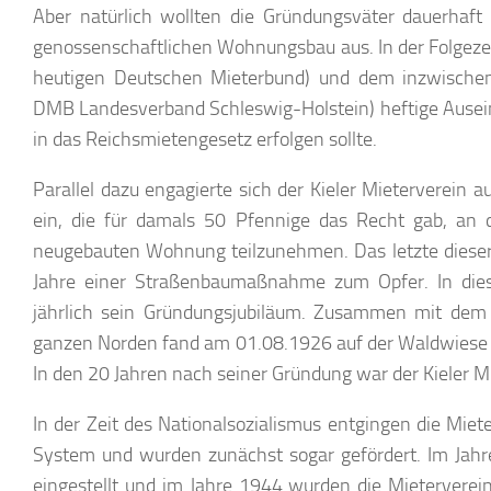
Aber natürlich wollten die Gründungsväter dauerhaf
genossenschaftlichen Wohnungsbau aus. In der Folgez
heutigen Deutschen Mieterbund) und dem inzwischen
DMB Landesverband Schleswig-Holstein) heftige Ause
in das Reichsmietengesetz erfolgen sollte.
Parallel dazu engagierte sich der Kieler Mieterverein
ein, die für damals 50 Pfennige das Recht gab, an d
neugebauten Wohnung teilzunehmen. Das letzte dieser
Jahre einer Straßenbaumaßnahme zum Opfer. In dieser
jährlich sein Gründungsjubiläum. Zusammen mit dem
ganzen Norden fand am 01.08.1926 auf der Waldwiese e
In den 20 Jahren nach seiner Gründung war der Kieler M
In der Zeit des Nationalsozialismus entgingen die Miet
System und wurden zunächst sogar gefördert. Im Jah
eingestellt und im Jahre 1944 wurden die Mieterverei