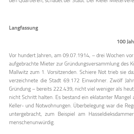
den Quartieren, schadet der Stadt. Der Kieler Mieterverei
Langfassung
100 Jah
Vor hundert Jahren, am 09.07.1914, – drei Wochen vor 
aufgebrachte Mieter zur Gründungsversammlung des Kie
Mallwitz zum 1. Vorsitzenden. Schiere Not trieb sie da
verzeichnete die Stadt 69.172 Einwohner. Zwölf Jah
Gründung – bereits 222.439, nicht viel weniger als heu
nicht Schritt halten. Es bestand ein eklatanter Mange
Keller- und Notwohnungen. Überbelegung war die Reg
untergebracht, zum Beispiel am Hasseldieksdam
menschenunwürdig.